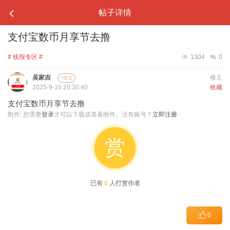
帖子详情
支付宝数币月享节去撸
# 线报专区 #
1304
0
吴家吉
楼主
+关注
2025-9-16 20:30:40
收藏
支付宝数币月享节去撸
附件:
您需要
登录
才可以下载或查看附件。没有账号？
立即注册
赏
已有
0
人打赏作者
0