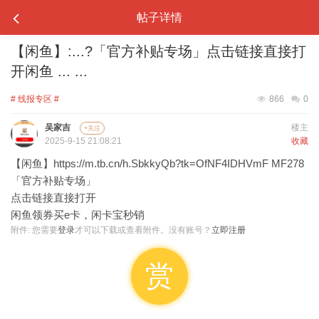
帖子详情
【闲鱼】:...?「官方补贴专场」点击链接直接打
开闲鱼 ... ...
# 线报专区 #
866
0
吴家吉
楼主
+关注
2025-9-15 21:08:21
收藏
【闲鱼】https://m.tb.cn/h.SbkkyQb?tk=OfNF4IDHVmF MF278
「官方补贴专场」
点击链接直接打开
闲鱼领券买e卡，闲卡宝秒销
附件:
您需要
登录
才可以下载或查看附件。没有账号？
立即注册
赏