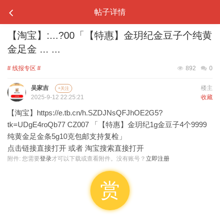
帖子详情
【淘宝】:...?00「【特惠】金玥纪金豆子个纯黄
金足金 ... ...
# 线报专区 #
892
0
吴家吉
楼主
+关注
2025-9-12 22:25:21
收藏
【淘宝】https://e.tb.cn/h.SZDJNsQFJhOE2G5?
tk=UDgE4roQb77 CZ007 「【特惠】金玥纪1g金豆子4个9999
纯黄金足金条5g10克包邮支持复检」
点击链接直接打开 或者 淘宝搜索直接打开
附件:
您需要
登录
才可以下载或查看附件。没有账号？
立即注册
赏