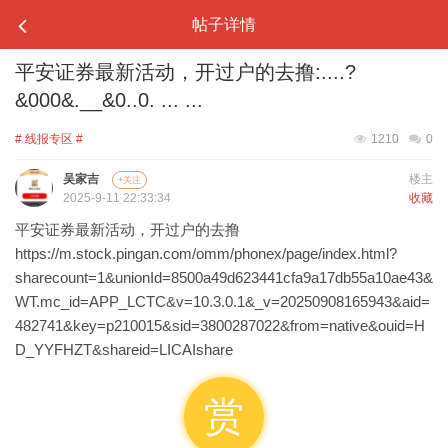
帖子详情
平安证券最新活动，开过户的去撸:....?
&000&.__&0..0. ... ...
# 线报专区 #
1210
0
吴家吉
楼主
+关注
2025-9-11 22:33:34
收藏
平安证券最新活动，开过户的去撸
https://m.stock.pingan.com/omm/phonex/page/index.html?
sharecount=1&unionId=8500a49d623441cfa9a17db55a10ae43&
WT.mc_id=APP_LCTC&v=10.3.0.1&_v=20250908165943&aid=
482741&key=p210015&sid=3800287022&from=native&ouid=H
D_YYFHZT&shareid=LICAIshare
赏