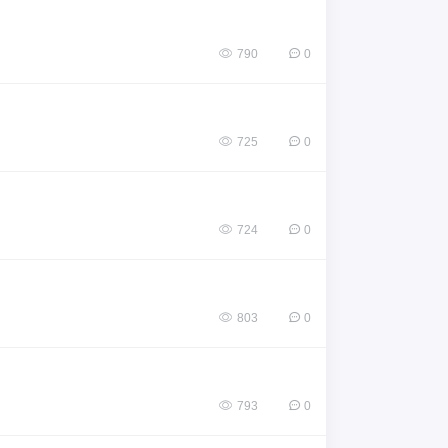
790
0
725
0
724
0
803
0
793
0