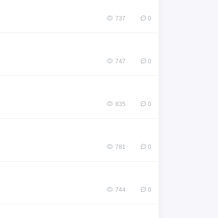
737
0
747
0
835
0
781
0
744
0