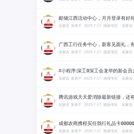
邮储江西活动中心，月月登录有好礼，有卡
吴家吉
发表于
2025-7-17
线报专区
吴家吉
广西工行任务中心，新客见面礼，有卡的去撸
吴家吉
发表于
2025-7-17
线报专区
吴家吉
儿
#小程序:深工0深工会龙华的新会员去抽，有
吴家吉
发表于
2025-7-17
线报专区
吴家吉
腾讯游戏天天爱消除最新链接，还有包:...0_
吴家吉
发表于
2025-7-17
线报专区
吴家吉
成都农商携程买任我行礼品卡00000.各
吴家吉
发表于
2025-7-17
线报专区
吴家吉