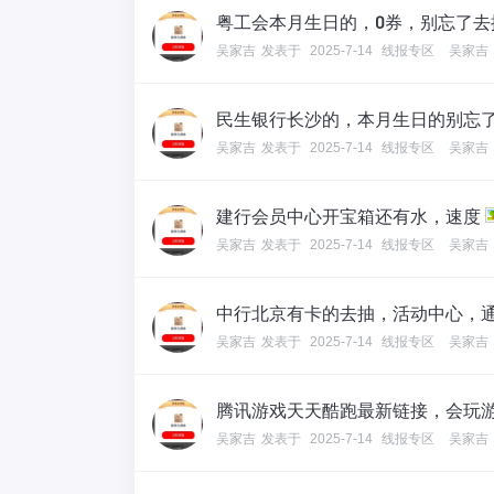
粤工会本月生日的，0券，别忘了去
吴家吉
发表于
2025-7-14
线报专区
吴家吉
民生银行长沙的，本月生日的别忘了去撸
吴家吉
发表于
2025-7-14
线报专区
吴家吉
建行会员中心开宝箱还有水，速度
吴家吉
发表于
2025-7-14
线报专区
吴家吉
中行北京有卡的去抽，活动中心，通用数币 
吴家吉
发表于
2025-7-14
线报专区
吴家吉
腾讯游戏天天酷跑最新链接，会玩游戏的去撸:.
吴家吉
发表于
2025-7-14
线报专区
吴家吉