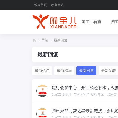
设为首页
收藏本站
闲宝儿首页
闲
导读
最新回复
最新回复
闲
»
›
最新热门
最新精华
最新回复
最新发表
建行会员中心，开宝箱还有水，没撸的去撸 
吴家吉
发表于
2025-7-17
线报专区
吴家吉
腾讯游戏元梦之星最新链接，会玩游戏的去撸:.
宝
吴家吉
发表于
2025-7-17
线报专区
吴家吉