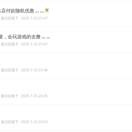
随机优惠 ... ...
最后回复于
2025-7-15 23:47
，会玩游戏的去撸 ... ...
最后回复于
2025-7-15 23:47
最后回复于
2025-7-15 23:46
最后回复于
2025-7-15 23:45
最后回复于
2025-7-15 23:43