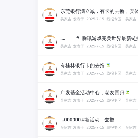
东莞银行满立减，有卡的去撸，实体店付款
吴家吉
发表于
2025-7-15
线报专区
吴家吉
:...____#_腾讯游戏完美世界最新链接
吴家吉
发表于
2025-7-15
线报专区
吴家吉
有桂林银行卡的去撸
吴家吉
发表于
2025-7-15
线报专区
吴家吉
广发基金活动中心，老友回归
吴家吉
发表于
2025-7-15
线报专区
吴家吉
:..000000.#新活动，去撸
吴家吉
发表于
2025-7-15
线报专区
吴家吉