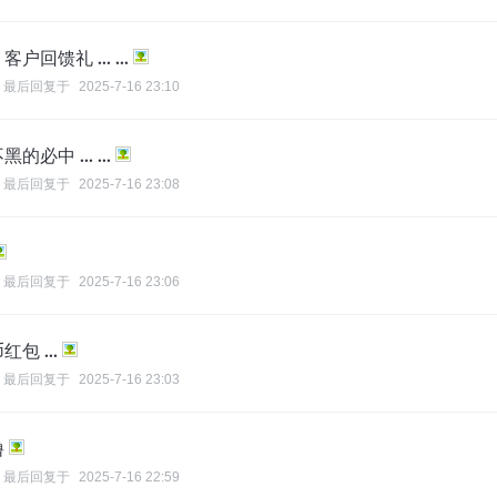
馈礼 ... ...
最后回复于
2025-7-16 23:10
 ... ...
最后回复于
2025-7-16 23:08
最后回复于
2025-7-16 23:06
 ...
最后回复于
2025-7-16 23:03
撸
最后回复于
2025-7-16 22:59