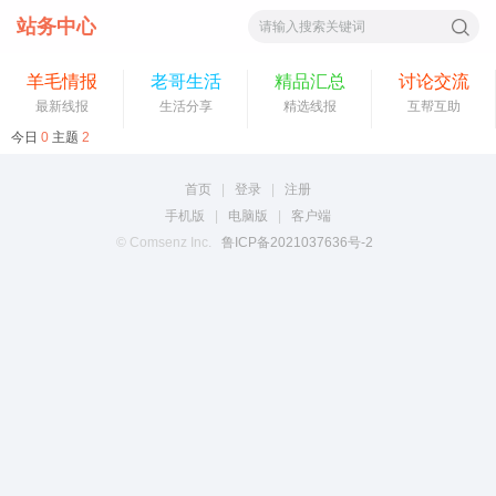
站务中心
索
羊毛情报
老哥生活
精品汇总
讨论交流
最新线报
生活分享
精选线报
互帮互助
今日
0
主题
2
首页
|
登录
|
注册
手机版
|
电脑版
|
客户端
© Comsenz Inc.
鲁ICP备2021037636号-2