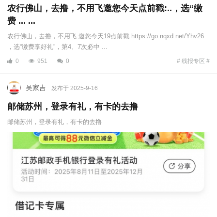
农行佛山，去撸，不用飞邀您今天点前戳:..，选“缴
费 ... ...
农行佛山，去撸，不用飞 邀您今天19点前戳 https://go.nqxd.net/Yhv26
，选“缴费享好礼”，第4、7次必中 ...
0
951
0
# 线报专区 #
吴家吉
发布于 2025-9-16
邮储苏州，登录有礼，有卡的去撸
邮储苏州，登录有礼，有卡的去撸