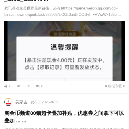
腾讯游戏完美世界最新链接，还有包https://game.weixin.qq.com/cgi-
bin/actnew/newportalact/222936/EO0E3aeDrOOGvh-FVVraWk136u ...
0
1116
0
# 线报专区 #
吴家吉
发布于 2025-9-12
淘金币频道00猫超卡叠加补贴，优惠券之间拿下可以
叠加 ... ...