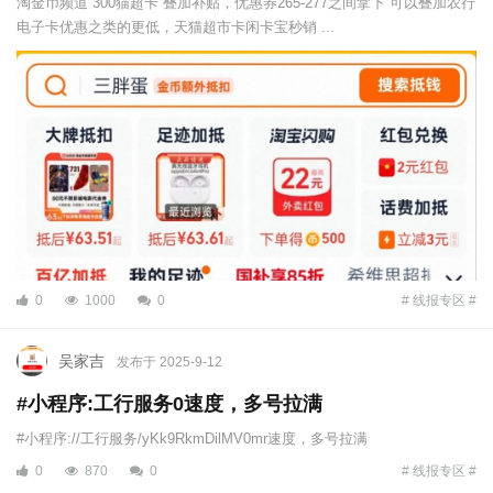
淘金币频道 300猫超卡 叠加补贴，优惠券265-277之间拿下 可以叠加农行
电子卡优惠之类的更低，天猫超市卡闲卡宝秒销 ...
0
1000
0
# 线报专区 #
吴家吉
发布于 2025-9-12
#小程序:工行服务0速度，多号拉满
#小程序://工行服务/yKk9RkmDilMV0mr速度，多号拉满
0
870
0
# 线报专区 #