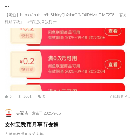
...
【闲鱼】https://m.tb.cn/h.SbkkyQb?tk=OfNF4IDHVmF MF278 「官方
补贴专场」 点击链接直接打开
0
1661
0
# 线报专区 #
吴家吉
发布于 2025-9-16
支付宝数币月享节去撸
支付宝数币月享节去撸