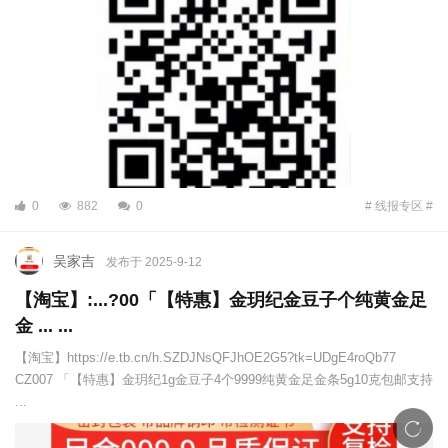
0
882
0
# 线报专区 #
吴家吉
发布于 2025-9-12
【淘宝】:...?00「【特惠】金玥纪金豆子个纯黄金足
金 ... ...
【淘宝】https://e.tb.cn/h.SZDJNsQFJhOE2G5?tk=UDgE4roQb77
CZ007 「【特惠】金玥纪1g金豆子4个9999纯黄金足金条5g10克包邮支持
...