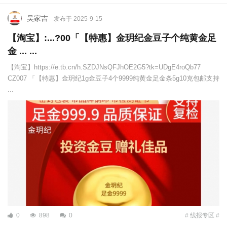
吴家吉
发布于 2025-9-15
【淘宝】:...?00「【特惠】金玥纪金豆子个纯黄金足
金 ... ...
【淘宝】https://e.tb.cn/h.SZDJNsQFJhOE2G5?tk=UDgE4roQb77
CZ007 「【特惠】金玥纪1g金豆子4个9999纯黄金足金条5g10克包邮支持
...
0
898
0
# 线报专区 #