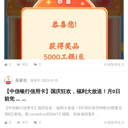
0
953
0
# 线报专区 #
吴家吉
发布于 2025-9-15
【中信银行信用卡】国庆狂欢，福利大放送！月0日
前凭 ... ...
【中信银行信用卡】国庆狂欢，福利大放送！9月30日前凭99积分限量兑
388元券包。戳 zxcard.cn/D/2erY2 领取。拒收请回复R ...
0
872
0
# 线报专区 #