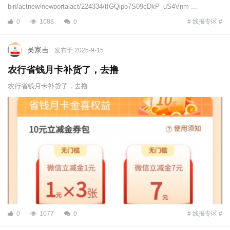
bin/actnew/newportalact/224334/tIGQipo7S09cDkP_uS4Vnm ...
0
1088
0
# 线报专区 #
吴家吉
发布于 2025-9-15
农行省钱月卡补货了，去撸
农行省钱月卡补货了，去撸
0
1077
0
# 线报专区 #