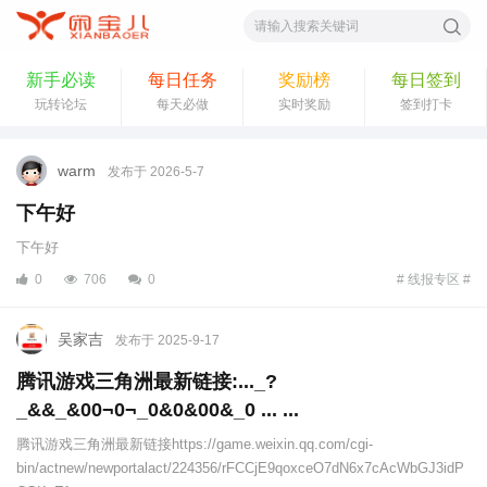
索
新手必读
每日任务
奖励榜
每日签到
玩转论坛
每天必做
实时奖励
签到打卡
warm
发布于 2026-5-7
下午好
下午好
0
706
0
# 线报专区 #
吴家吉
发布于 2025-9-17
腾讯游戏三角洲最新链接:..._?
_&&_&00¬0¬_0&0&00&_0 ... ...
腾讯游戏三角洲最新链接https://game.weixin.qq.com/cgi-
bin/actnew/newportalact/224356/rFCCjE9qoxceO7dN6x7cAcWbGJ3idP