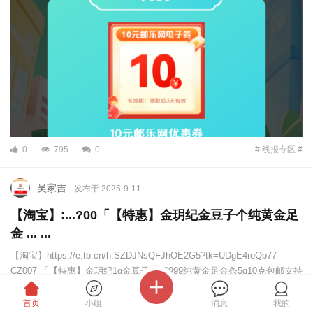
0
795
0
# 线报专区 #
吴家吉
发布于 2025-9-11
【淘宝】:...?00「【特惠】金玥纪金豆子个纯黄金足
金 ... ...
【淘宝】https://e.tb.cn/h.SZDJNsQFJhOE2G5?tk=UDgE4roQb77
CZ007 「【特惠】金玥纪1g金豆子4个9999纯黄金足金条5g10克包邮支持
...
首页
小组
消息
我的