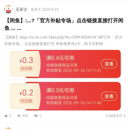
吴家吉
发布于 2025-9-15
【闲鱼】:...?「官方补贴专场」点击链接直接打开闲
鱼 ... ...
【闲鱼】https://m.tb.cn/h.SbkkyQb?tk=OfNF4IDHVmF MF278 「官方
补贴专场」 点击链接直接打开 闲鱼领券买e卡，闲卡宝秒销 ...
0
866
0
# 线报专区 #